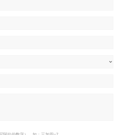
写阿拉伯数字），如：三加四=7