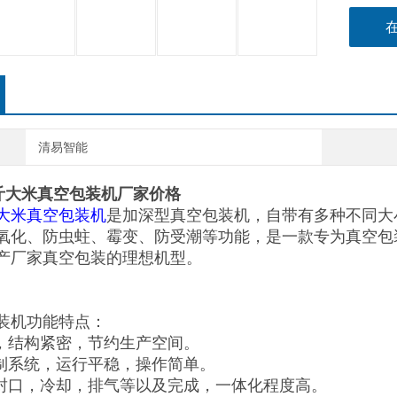
清易智能
公斤大米真空包装机厂家价格
大米真空包装机
是加深型真空包装机，自带有多种不同大
氧化、防虫蛀、霉变、防受潮等功能，是一款专为真空包
产厂家真空包装的理想机型。
装机功能特点：
理，结构紧密，节约生产空间。
控制系统，运行平稳，操作简单。
、封口，冷却，排气等以及完成，一体化程度高。