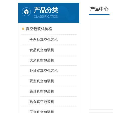
产品分类
产品中心
CLASSIFICATION
真空包装机价格
全自动真空包装机
食品真空包装机
大米真空包装机
外抽式真空包装机
双室真空包装机
蔬菜真空包装机
熟食真空包装机
玉米真空包装机