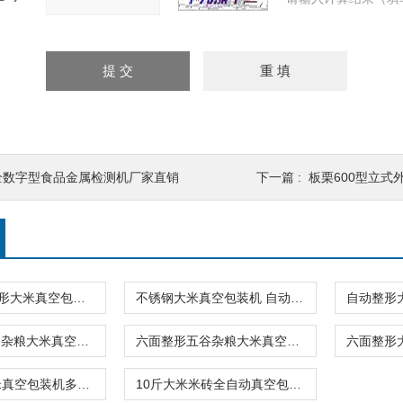
全数字型食品金属检测机厂家直销
下一篇 :
板栗600型立式
600型双面整形大米真空包装机厂家报价
不锈钢大米真空包装机 自动整形封口机 包装设备
两面整形五谷杂粮大米真空包装机商用 包装设备
六面整形五谷杂粮大米真空包装机多少钱 包装设备
1-10公斤大米真空包装机多少钱一台
10斤大米米砖全自动真空包装机厂家