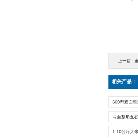
上一篇 :
相关产品：