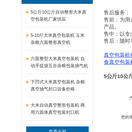
5公斤10公斤自动整形大米真
售后服务：
空包装机厂家供应
售前：为用
产品。
售中：以专
5-10斤大米真空包装机 玉米
售后：随时
杂粮六面整形真空机
真空包装机
六面整型大米真空包装机 自
食真空包装
动手提袋五谷杂粮包装抽气机
5公斤10
下凹式大米真空包装机 杂粮
真空抽气封口设备价格
大米自动真空整形包装机 商
用六面体真空包装封口机
您的
查看全部