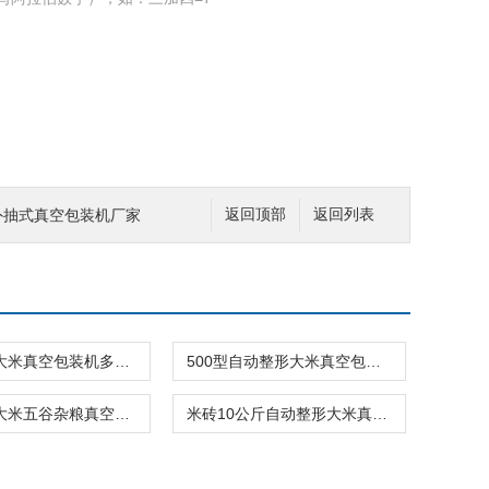
外抽式真空包装机厂家
返回顶部
返回列表
自动整形大米真空包装机多少钱一台 包装设备
500型自动整形大米真空包装机价格 包装设备
六面整形大米五谷杂粮真空自动包装封口机
米砖10公斤自动整形大米真空包装机价格多少 包装设备