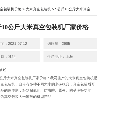
空包装机价格
>
大米真空包装机
> 5公斤10公斤大米真空包装机厂家价格
斤10公斤大米真空包装机厂家价格
：2021-07-12
访问量：2985
性质：其他
生产地址：上海
描述：
0公斤大米真空包装机厂家价格：我司生产的大米真空包装机是
真空包装机，自带有多种不同大小的米砖模具，真空包装后可
产品的保质期，起到耐氧化、防虫蛀、霉变、防受潮等功能，
专为真空包装大米米砖的机型产品