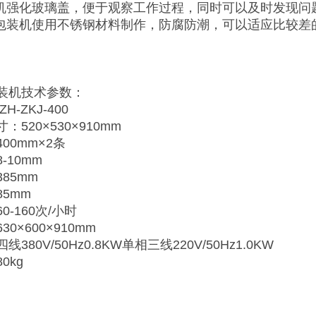
有机强化玻璃盖，便于观察工作过程，同时可以及时发现问
空包装机使用不锈钢材料制作，防腐防潮，可以适应比较
。
装机技术参数：
H-ZKJ-400
520×530×910mm
00mm×2条
-10mm
85mm
5mm
-160次/小时
0×600×910mm
380V/50Hz0.8KW单相三线220V/50Hz1.0KW
0kg