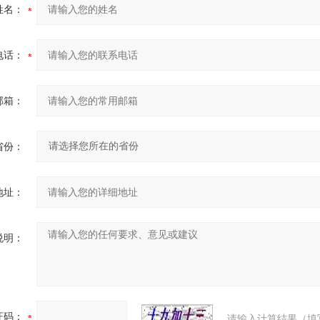
姓名：
电话：
邮箱：
省份：
地址：
说明：
证码：
请输入计算结果（填