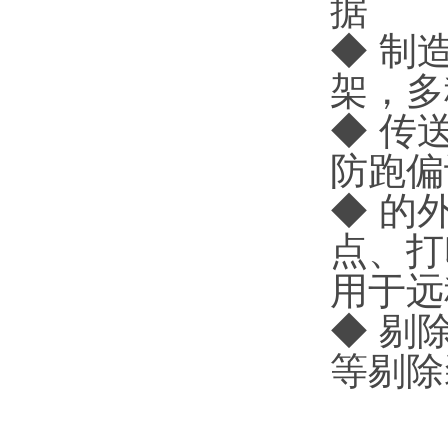
据
◆ 制
架，多
◆ 传
防跑偏
◆ 的
点、打
用于远
◆ 剔
等剔除