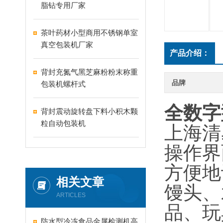
脂钻专用厂家
茶叶药材小型商用不锈钢单室
真空包装机厂家
产品介绍：
背封充氮气黑芝麻粉粉末称重
品牌
包装机螺杆式
全数字
背封震动旋转盘下料小积木颗
粒自动包装机
上海清
操作界
方便地
相关文章
馒头、
ARTICLES
品、玩
防水型冷冻食品金属检测机高