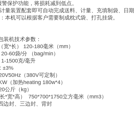
动报警保护功能，将损耗减到低点。
与计量装置配套即可自动完成送料、计量、充填制袋、日
式：本机可以根据客户需要制成枕式袋、打孔挂袋。
包装机技术参数：
宽*长） 120-180毫米（mm）
0-60袋/分 （bag/min）
1-1500克/毫升
 ±3%
20V50Hz（380V可定制）
KW（加热heating 180w*4）
20公斤（kg）
*宽*高） 750*700*1750立方毫米（mm3）
四边封、三边封、背封