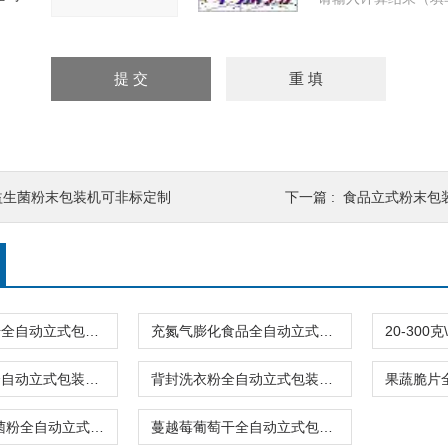
益生菌粉末包装机可非标定制
下一篇 :
食品立式粉末包
果蔬干香蕉干全自动立式包装机品牌价格
充氮气膨化食品全自动立式包装机400-600克
小积木背封全自动立式包装机旋转盘震动下料
背封洗衣粉全自动立式包装机2.5公斤
2-3.5克乳酸菌粉全自动立式包装机背封
蔓越莓葡萄干全自动立式包装机高精度