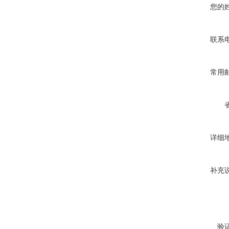
您的
联系
常用
详细
补充
验