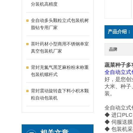
分装机高精度
全自动多头颗粒立式包装机树
脂钻专用厂家
产品介绍：
茶叶药材小型商用不锈钢单室
品牌
真空包装机厂家
蔬菜种子多
背封充氮气黑芝麻粉粉末称重
全自动立式
包装机螺杆式
好，是您创
大米、种子
背封震动旋转盘下料小积木颗
装。
粒自动包装机
全自动立式
◆ 进口P
◆ 伺服送
◆ 包装机
相关文章