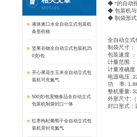
◆ *的自
ARTICLES
◆ 包装机
◆ 制袋形
液体漱口水全自动立式包装机
条形价格
全自动立式
制袋尺寸：（
坚果谷物全自动立式包装机25
包装速度 ： 2
0克\包
计量范围 ： 
计量准确度 :
开心果花生玉米全自动立式包
电源电压 :2
装机可充氮气
功 率: 1.8
整机重量: 3
500克\包宠物食品全自动立式
外形尺寸:（长
包装机制袋封口一体
封口形式：
红枣枸杞葡萄干全自动立式包
装机背封充氮气