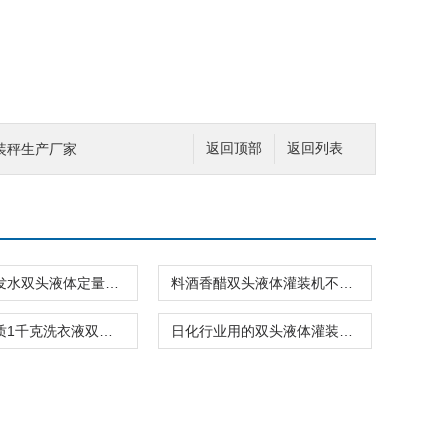
装秤生产厂家
返回顶部
返回列表
护肤品洗发水双头液体定量灌装机厂家供应
料酒香醋双头液体灌装机不锈钢材质品牌
不锈钢材质1千克洗衣液双头液体灌装机
日化行业用的双头液体灌装机半自动价格