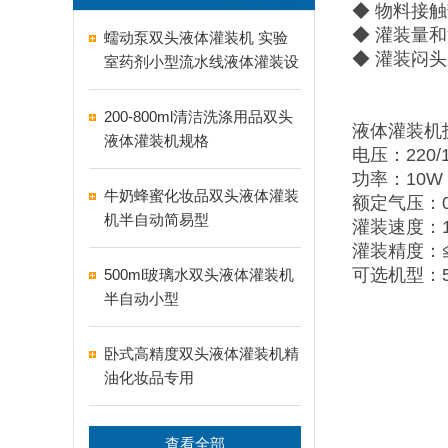
◆ 物料接
◆ 灌装量
蠕动泵双头液体灌装机 实验
◆ 灌装闷
室药剂小型流水线液体灌装设
备
200-800ml清洁洗涤用品双头
液体灌装机
液体灌装机规格
电压：220/1
功率：10W
牛奶蜂蜜化妆品双头液体灌装
额定气压：0.
机半自动简易型
灌装速度：1
灌装精度：≦
可选机型：5-60
500ml玻璃水双头液体灌装机
半自动小型
卧式高精度双头液体灌装机精
油化妆品专用
查看全部