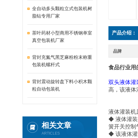
全自动多头颗粒立式包装机树
脂钻专用厂家
茶叶药材小型商用不锈钢单室
产品介绍：
真空包装机厂家
品牌
背封充氮气黑芝麻粉粉末称重
包装机螺杆式
食品行业用
背封震动旋转盘下料小积木颗
双头液体灌
粒自动包装机
高，该液体
液体灌装机
◆ 液体灌
相关文章
簧开关控制
◆ 该液体
ARTICLES