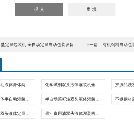
食盐定量包装机-全自动定量自动包装设备
下一篇 :
有机饲料自动包
半自动双头气动液体膏体两用灌装机防腐蚀
化学试剂双头液体灌装机全不锈钢材质品牌
润滑油双头液体半自动灌装机100-300ml
半自动菜籽油双头液体灌装机500-800ml
润滑油化妆品双头液体定量灌装机100-800ml
果汁食用油双头液体灌装机半自动厂家