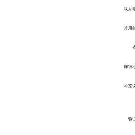
联系
常用
详细
补充
验