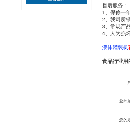
售后服务：
1、保修一
2、我司所
3、常规产
4、人为损
液体灌装机
食品行业用
您的
您的