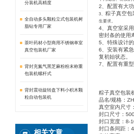
分装机高精度
2、配置有大
粽子真空包
3、
全自动多头颗粒立式包装机树
生要求。
脂钻专用厂家
4、真空室采
密封条的使用
5、特殊设计
茶叶药材小型商用不锈钢单室
6、安装有紧
真空包装机厂家
复初始状态。
7、配置有重
背封充氮气黑芝麻粉粉末称重
包装机螺杆式
背封震动旋转盘下料小积木颗
粽子真空包装
粒自动包装机
品名/规格：ZH-Z
真空室内尺寸：5
封口尺寸：500
封口宽度：8-1
封口条间距：4
相关文章