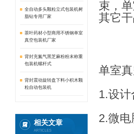
束，单
全自动多头颗粒立式包装机树
其它干
脂钻专用厂家
茶叶药材小型商用不锈钢单室
真空包装机厂家
背封充氮气黑芝麻粉粉末称重
包装机螺杆式
单室真
背封震动旋转盘下料小积木颗
粒自动包装机
1.设
2.微
相关文章
ARTICLES