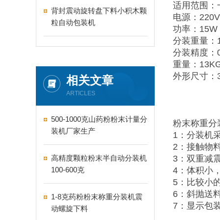
适用范围：
背封震动旋转盘下料小积木颗
电源：220V
粒自动包装机
功率：15W
分装重量：1
分装精度：
重量：13K
外形尺寸：38
相关文章
ARTICLES
500-1000克山药粉粉末计量分
粉末称重分
装机厂家生产
1：分装机
2：接触物
高精度颗粒粉末半自动分装机
3：双重减
100-600克
4：体积小
5：比较小
6：斜抛送
1-8克药粉粉末称重分装机震
7：显示包
动螺旋下料