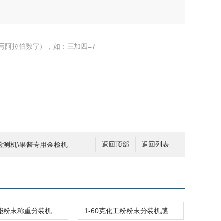
写阿拉伯数字），如：三加四=7
检测机\果酱专用金检机
返回顶部
返回列表
多功能智能粉末称重分装机中药粉专用
1-60克化工粉粉末分装机感应下料高精度