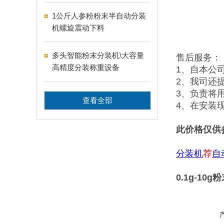
1公斤人参粉粉末半自动分装
机螺旋震动下料
多头智能粉末分装机\大容量
售后服务：
高精度分装称重设备
1、自本公
2、我司还
3、负责将
查看全部
4、在安装
此价格仅供
分装机
荐
自
0.1g-1