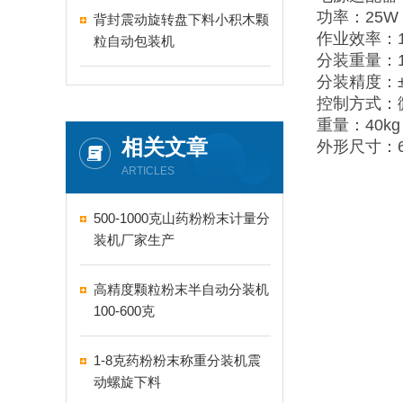
功率：25W
背封震动旋转盘下料小积木颗
作业效率：10
粒自动包装机
分装重量：1-
分装精度：±
控制方式：
重量：40kg
相关文章
外形尺寸：65
ARTICLES
500-1000克山药粉粉末计量分
装机厂家生产
高精度颗粒粉末半自动分装机
100-600克
1-8克药粉粉末称重分装机震
动螺旋下料