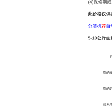
(4)保修
此价格仅供
分装机
荐
自
5-10公
您的
您的
联系