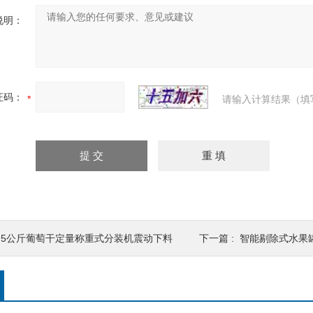
说明：
证码：
请输入计算结果（填
1.5公斤葡萄干定量称重式分装机震动下料
下一篇 :
智能剔除式水果