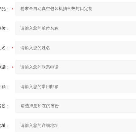
产品：
单位：
姓名：
电话：
邮箱：
省份：
地址：