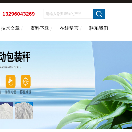
13296043269
：
技术文章
资料下载
在线留言
联系我们