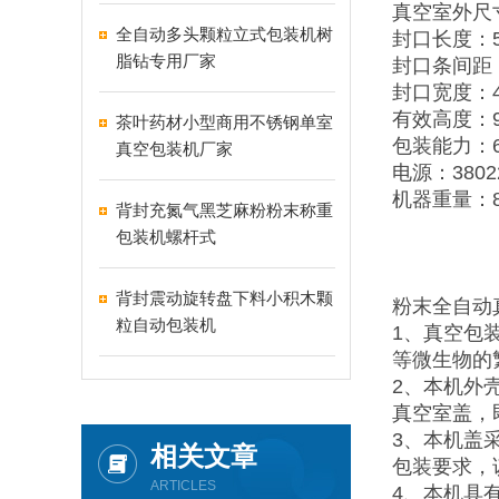
真空室外尺寸：
全自动多头颗粒立式包装机树
封口长度：5
脂钻专用厂家
封口条间距：
封口宽度：4
有效高度：9
茶叶药材小型商用不锈钢单室
包装能力：60
真空包装机厂家
电源：3802
机器重量：8
背封充氮气黑芝麻粉粉末称重
包装机螺杆式
背封震动旋转盘下料小积木颗
粉末全自动
粒自动包装机
1、真空包
等微生物的
2、本机外
真空室盖，
3、本机盖
相关文章
包装要求，
ARTICLES
4、本机具