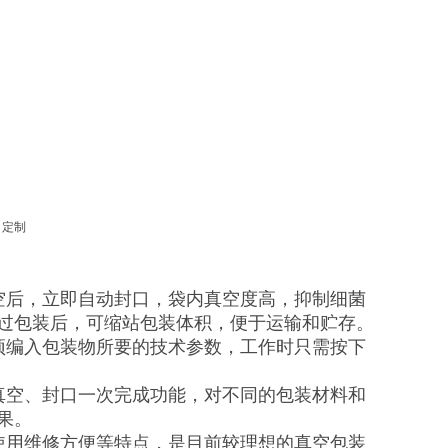
空后，立即自动封口，袋内真空度高，抑制细菌
过包装后，可缩站包装体积，便于运输和贮存。
预编入包装物所要的技术参数，工作时只需按下
真空、封口一次完成功能，对不同的包装材料和
果。
使用维修方便等特点，是目前较理想的真空包装