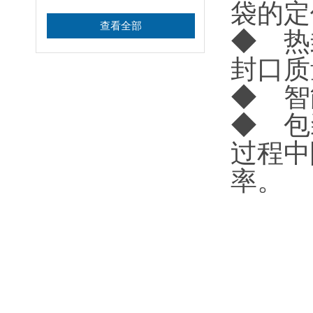
袋的定
查看全部
◆ 热
封口质
◆ 智
◆ 包
过程中
率。