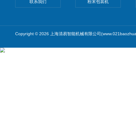
联系我们
粉末包装机
Copyright © 2026 上海清易智能机械有限公司(www.021baozhua