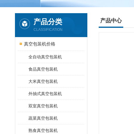
产品分类
产品中心
CLASSIFICATION
真空包装机价格
全自动真空包装机
食品真空包装机
大米真空包装机
外抽式真空包装机
双室真空包装机
蔬菜真空包装机
熟食真空包装机