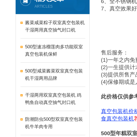
6、全不锈钢
ARTICLES
7、真空效果
酱菜咸菜粽子双室真空包装机
干湿两用真空抽气封口机
500型速冻榴莲肉多功能双室
售后服务：
真空包装机保鲜
(1)一年之内
(2)一生提供
500型咸菜酱菜双室真空包装
(3)提供所售
机干湿两用品牌
(4)保修期或
干湿两用双室真空包装机 鸡
此价格仅供参
鸭鱼自动真空抽气封口机
真空包装机价
食真空包装机
防潮防虫500型双室真空包装
机牛羊肉专用
500型年糕双