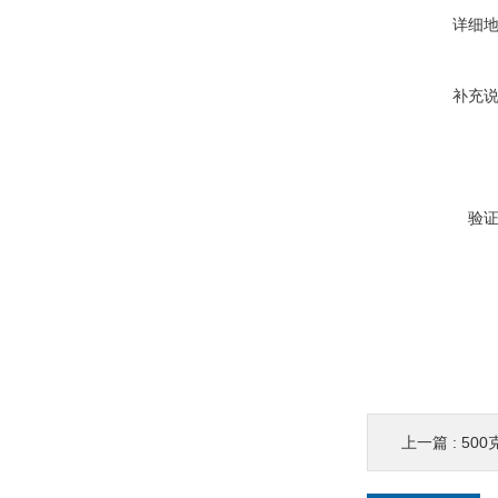
详细
补充
验
上一篇 :
50