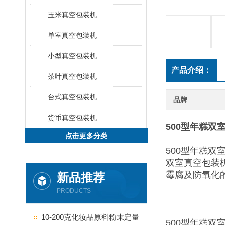
玉米真空包装机
单室真空包装机
小型真空包装机
产品介绍：
茶叶真空包装机
台式真空包装机
品牌
货币真空包装机
500型年糕双
点击更多分类
500型年糕
双室真空包装
霉腐及防氧化
新品推荐
PRODUCTS
10-200克化妆品原料粉末定量
500型年糕双