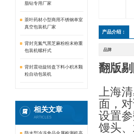
脂钻专用厂家
茶叶药材小型商用不锈钢单室
真空包装机厂家
产品介绍：
背封充氮气黑芝麻粉粉末称重
品牌
包装机螺杆式
翻版剔
背封震动旋转盘下料小积木颗
粒自动包装机
上海清
面，对
相关文章
设置参
ARTICLES
馒头、
防水型冷冻食品金属检测机高