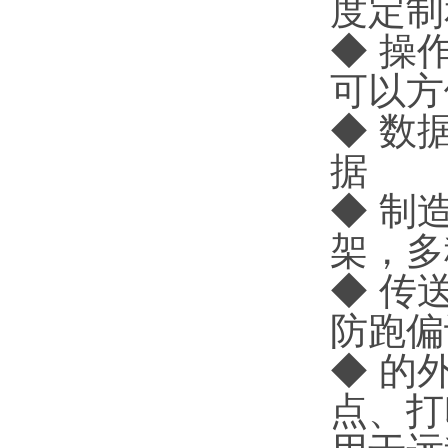
度定制
◆ 操
可以方
◆ 数
据
◆ 制
架，多
◆ 传
防跑偏
◆ 的
点、打