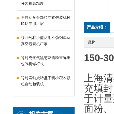
分装机高精度
全自动多头颗粒立式包装机树
脂钻专用厂家
产品介绍：
茶叶药材小型商用不锈钢单室
品牌
真空包装机厂家
150
背封充氮气黑芝麻粉粉末称重
包装机螺杆式
上海清
背封震动旋转盘下料小积木颗
粒自动包装机
充填封
于计量
面粉、
相关文章