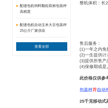
整机体积：长2
配缝包机饲料颗粒双称包装秤
高精度
配缝包机自动玉米大豆包装秤
25公斤厂家供应
售后服务：
查看全部
(1)一年之内
(2)一生提供
(3)提供所售
(4)保修期或
此价格仅供参
包装秤
荐
自动
25千克移动