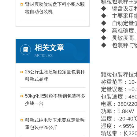
颗粒包装秤主
背封震动旋转盘下料小积木颗
◆ 键盘设定
粒自动包装机
◆ 主要采用
◆ 自动定量
◆ 高准确度
◆ 灵敏度高
◆ 包装秤与
相关文章
ARTICLES
25公斤生物质颗粒定量包装秤
颗粒包装秤技
移动式品牌
称重范围：10-6
定量误差：±0.
50kg化肥颗粒不锈钢包装秤多
包装速度：480
少钱一台
电源：380/220
功率：1.8KW
温度：-20-40
移动式纯电动玉米黄豆定量称
湿度：＜95%
重包装秤25公斤
输送带：长220