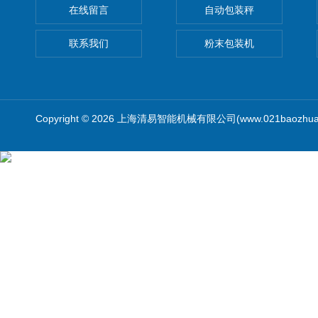
在线留言
自动包装秤
联系我们
粉末包装机
Copyright © 2026 上海清易智能机械有限公司(www.021baozhua