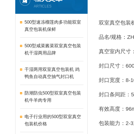
ARTICLES
500型速冻榴莲肉多功能双室
双室真空包装
真空包装机保鲜
品名/规格：ZH-Z
500型咸菜酱菜双室真空包装
真空室内尺寸：6
机干湿两用品牌
封口尺寸：600
干湿两用双室真空包装机 鸡
鸭鱼自动真空抽气封口机
封口宽度：8-1
防潮防虫500型双室真空包装
封口条间距：5
机牛羊肉专用
有效高度：96
电子行业用的500型双室真空
包装能力：2-3
包装机价格