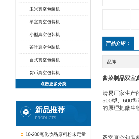
玉米真空包装机
单室真空包装机
小型真空包装机
产品介绍：
茶叶真空包装机
台式真空包装机
品牌
货币真空包装机
酱菜制品双室
点击更多分类
清易厂家生产
500型、6
的原理把微生
新品推荐
PRODUCTS
10-200克化妆品原料粉末定量
双室真空包装