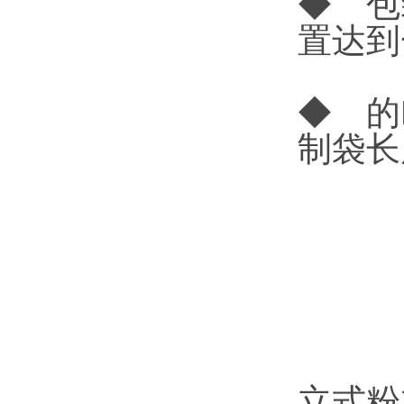
◆ 包
置达到
◆ 的
制袋长
立式粉