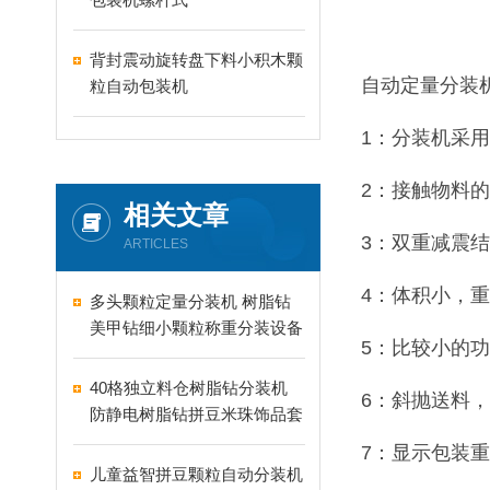
背封震动旋转盘下料小积木颗
自动定量分装
粒自动包装机
1：分装机采
2：接触物料
相关文章
3：双重减震
ARTICLES
4：体积小，
多头颗粒定量分装机 树脂钻
美甲钻细小颗粒称重分装设备
5：比较小的
支持24-60头定制
40格独立料仓树脂钻分装机
6：斜抛送料
防静电树脂钻拼豆米珠饰品套
盒分装设备
7：显示包装
儿童益智拼豆颗粒自动分装机