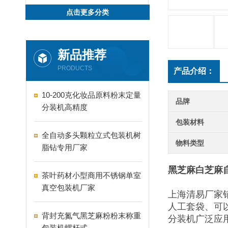
点击更多分类
新品推荐
PRODUCTS
产品介绍：
10-200克化妆品原料粉末定量
品牌
分装机高精度
包装材料
全自动多头颗粒立式包装机树
物料类型
脂钻专用厂家
黑芝麻白芝麻
茶叶药材小型商用不锈钢单室
真空包装机厂家
上海清易厂家
人工套袋、可
背封充氮气黑芝麻粉粉末称重
分装机广泛应
包装机螺杆式