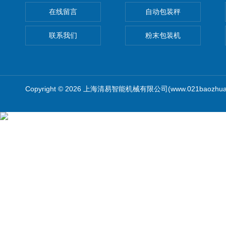
在线留言
自动包装秤
联系我们
粉末包装机
Copyright © 2026 上海清易智能机械有限公司(www.021baozhua