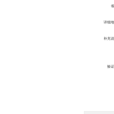
详细
补充
验