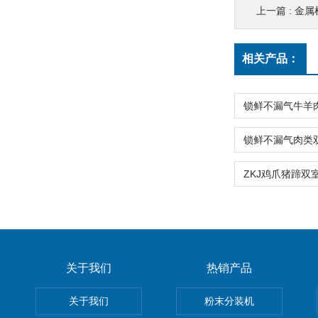
上一篇 :
金属
相关产品：
关于我们
热销产品
关于我们
粉末分装机