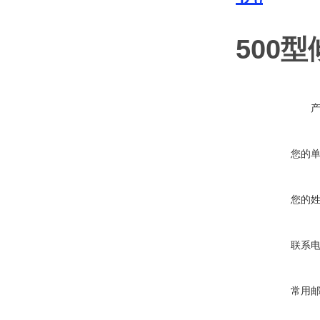
500
您的
您的
联系
常用