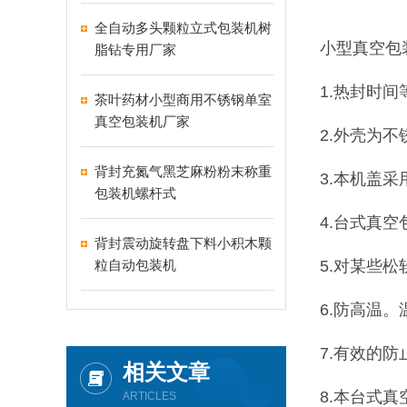
全自动多头颗粒立式包装机树
小型真空包
脂钻专用厂家
1.热封时
茶叶药材小型商用不锈钢单室
真空包装机厂家
2.外壳为
背封充氮气黑芝麻粉粉末称重
3.本机盖
包装机螺杆式
4.台式真
背封震动旋转盘下料小积木颗
粒自动包装机
5.对某些
6.防高温
7.有效的
相关文章
8.本台式
ARTICLES