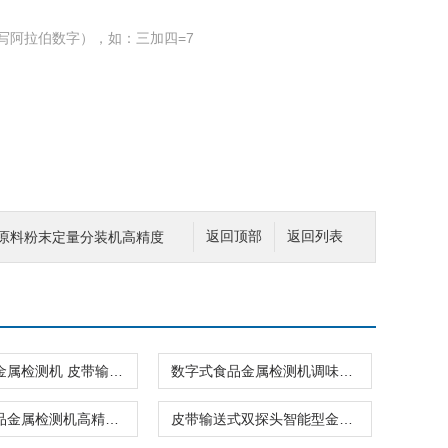
写阿拉伯数字），如：三加四=7
妆品原料粉末定量分装机高精度
返回顶部
返回列表
袋装果干金属检测机 皮带输送式自动金检机
数字式食品金属检测机调味料工厂专用
管道式药品金属检测机高精度厂家可定制
皮带输送式双探头智能型金属检测机厂家供应