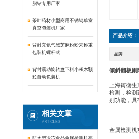
脂钻专用厂家
茶叶药材小型商用不锈钢单室
真空包装机厂家
产品介绍：
背封充氮气黑芝麻粉粉末称重
包装机螺杆式
品牌
背封震动旋转盘下料小积木颗
倾斜翻板剔
粒自动包装机
上海铸衡生
检测，检测
别功能，具
相关文章
ARTICLES
金属检测机
防水型冷冻食品金属检测机高