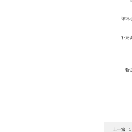
详细
补充
验
上一篇 :
1