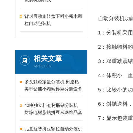
背封震动旋转盘下料小积木颗
自动分装机功
粒自动包装机
1：分装机采
2：接触物料
相关文章
3：双重减震
ARTICLES
4：体积小，
多头颗粒定量分装机 树脂钻
美甲钻细小颗粒称重分装设备
5：比较小的
支持24-60头定制
6：斜抛送料
40格独立料仓树脂钻分装机
防静电树脂钻拼豆米珠饰品套
7：显示包装
盒分装设备
儿童益智拼豆颗粒自动分装机