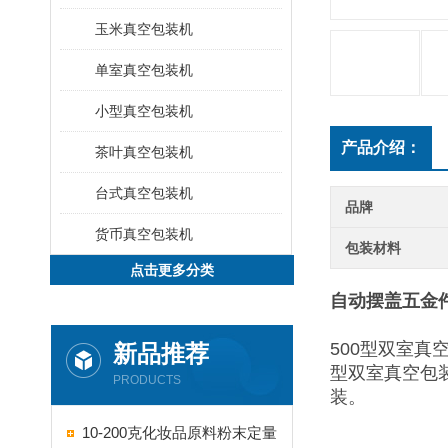
玉米真空包装机
单室真空包装机
小型真空包装机
产品介绍：
茶叶真空包装机
台式真空包装机
品牌
货币真空包装机
包装材料
点击更多分类
自动摆盖五金件
500型双室真
新品推荐
型双室真空包
PRODUCTS
装。
10-200克化妆品原料粉末定量