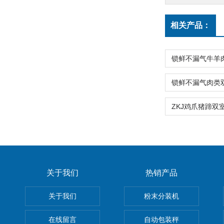
相关产品：
关于我们
热销产品
关于我们
粉末分装机
在线留言
自动包装秤