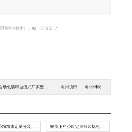
写阿拉伯数字），如：三加四=7
包装秤自流式厂家定制 包装设备
返回顶部
返回列表
高精度抹茶粉粉末定量分装机震动螺旋下料
螺旋下料茶叶定量分装机可定制双进料斗