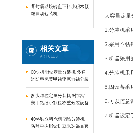
背封震动旋转盘下料小积木颗
粒自动包装机
大容量定量
1.分装机
2.采用不
相关文章
ARTICLES
3.机器采
60头树脂钻定量分装机 多通
4.分装机
道防串色美甲钻亚克力钻分装
机
5.因设备
多头颗粒定量分装机 树脂钻
6.可以随
美甲钻细小颗粒称重分装设备
支持24-60头定制
7.机器设
40格独立料仓树脂钻分装机
防静电树脂钻拼豆米珠饰品套