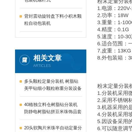
粉末定量分装
1.电源：220V-
2.功率：18W
背封震动旋转盘下料小积木颗
3.重量：1-100
粒自动包装机
4.精度：0.1
5.速度：10
6.适合范围：
7.皮重：13KG
相关文章
8.外包装箱：38
ARTICLES
多头颗粒定量分装机 树脂钻
粉末定量分装
美甲钻细小颗粒称重分装设备
1.分装机采
支持24-60头定制
2.采用不锈
40格独立料仓树脂钻分装机
3.机器采用
防静电树脂钻拼豆米珠饰品套
4.分装机采
盒分装设备
5.因设备采
20头软陶片米珠半自动定量分
6.可以随意调