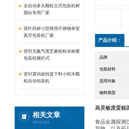
全自动多头颗粒立式包装机树
脂钻专用厂家
茶叶药材小型商用不锈钢单室
真空包装机厂家
产品介绍：
背封充氮气黑芝麻粉粉末称重
品牌
包装机螺杆式
包装材料
背封震动旋转盘下料小积木颗
粒自动包装机
适用对象
物料类型
高灵敏度蛋糕
相关文章
食品金属探测
ARTICLES
异物，以及药