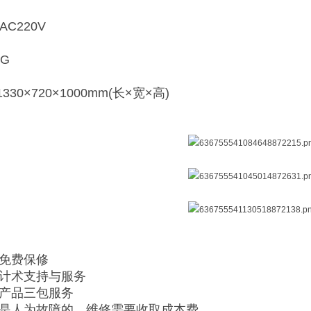
C220V
KG
30×720×1000mm(长×宽×高)
内免费保修
供计术支持与服务
售产品三包服务
期或是人为故障的，维修需要收取成本费