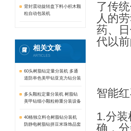
了传统
背封震动旋转盘下料小积木颗
粒自动包装机
人的劳
药、日
代以前
相关文章
ARTICLES
60头树脂钻定量分装机 多通
道防串色美甲钻亚克力钻分装
机
智能红
多头颗粒定量分装机 树脂钻
美甲钻细小颗粒称重分装设备
支持24-60头定制
1.分
40格独立料仓树脂钻分装机
防静电树脂钻拼豆米珠饰品套
确，分