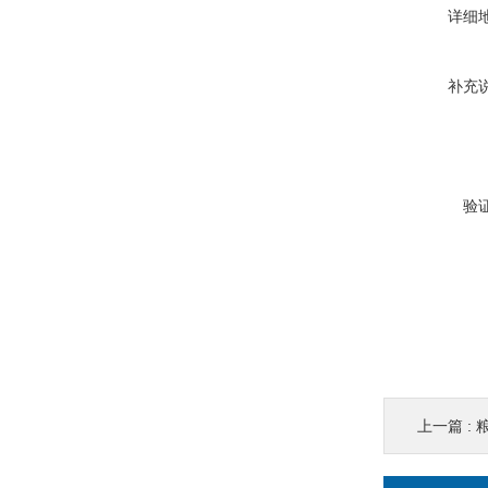
详细
补充
验
上一篇 :