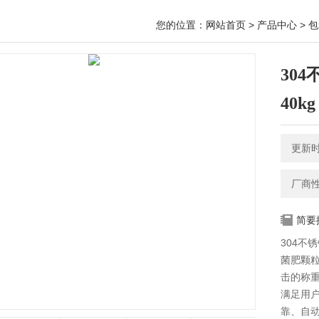
您的位置：
网站首页
>
产品中心
>
包
30
40kg
更新时间
厂商
简要
304不
菌肥颗
击的称
满足用
靠、自