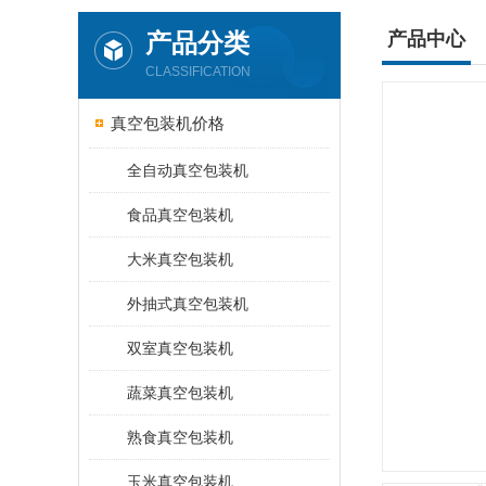
产品分类
产品中心
CLASSIFICATION
真空包装机价格
全自动真空包装机
食品真空包装机
大米真空包装机
外抽式真空包装机
双室真空包装机
蔬菜真空包装机
熟食真空包装机
玉米真空包装机