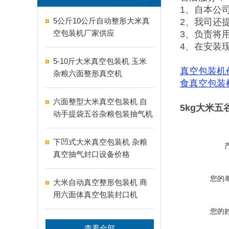
1、自本公
5公斤10公斤自动整形大米真
2、我司还
空包装机厂家供应
3、负责将
4、在安装
5-10斤大米真空包装机 玉米
真空包装机
杂粮六面整形真空机
食真空包装
六面整型大米真空包装机 自
5kg大米
动手提袋五谷杂粮包装抽气机
下凹式大米真空包装机 杂粮
真空抽气封口设备价格
您的
大米自动真空整形包装机 商
用六面体真空包装封口机
您的
查看全部