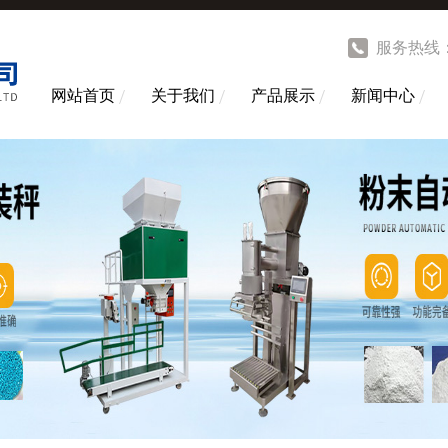
服务热线
网站首页
关于我们
产品展示
新闻中心