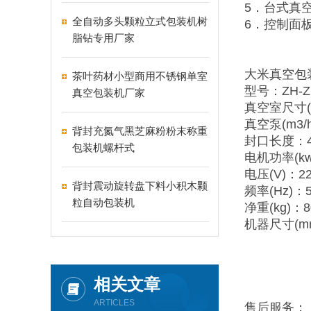
5．台式真
全自动多头颗粒立式包装机树
6．控制面
脂钻专用厂家
大米真空包
茶叶药材小型商用不锈钢单室
型号：ZH-ZK
真空包装机厂家
真空室尺寸(m
真空泵(m3/h
背封充氮气黑芝麻粉粉末称重
封口长度：4
包装机螺杆式
电机功率(kw
电压(V)：22
背封震动旋转盘下料小积木颗
频率(Hz)：5
粒自动包装机
净重(kg)：8
机器尺寸(mm
相关文章
ARTICLES
售后服务：