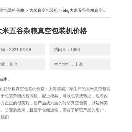
空包装机价格
>
大米真空包装机
> 5kg大米五谷杂粮真空包装机价格
g大米五谷杂粮真空包装机价格
：2021-06-09
访问量：1868
性质：其他
生产地址：上海
描述：
米五谷杂粮真空包装机价格：上海清易厂家生产的大米真空包装
用于包装杂粮的包装机，配上模具，可以包装成砖型，包装效
方方正正的很美观，使产品成六面的砖型真空包装，以达到美
鲜、防变质效果，且便于仓储运输，需要了解该产品的用户，
询我们