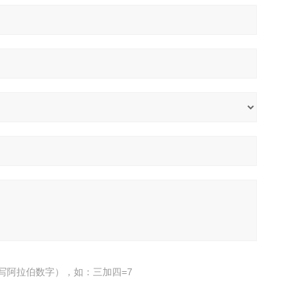
写阿拉伯数字），如：三加四=7