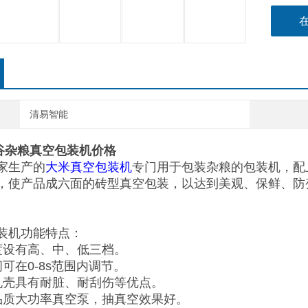
清易智能
五谷杂粮真空包装机价格
家生产的
大米真空包装机
专门用于包装杂粮的包装机，配
，使产品成六面的砖型真空包装，以达到美观、保鲜、防
装机功能特点：
度设有高、中、低三档。
可在0-8s范围内调节。
机壳具有耐脏、耐刮伤等优点。
品质大功率真空泵，抽真空效果好。