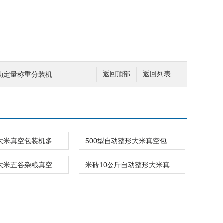
动定量称重分装机
返回顶部
返回列表
自动整形大米真空包装机多少钱一台 包装设备
500型自动整形大米真空包装机价格 包装设备
六面整形大米五谷杂粮真空自动包装封口机
米砖10公斤自动整形大米真空包装机价格多少 包装设备