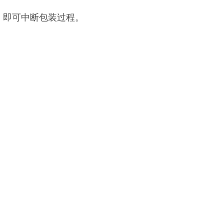
，即可中断包装过程。