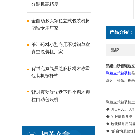
分装机高精度
全自动多头颗粒立式包装机树
脂钻专用厂家
产品介绍：
茶叶药材小型商用不锈钢单室
品牌
真空包装机厂家
鸡精白砂糖颗粒立
背封充氮气黑芝麻粉粉末称重
颗粒立式包装机
是
包装机螺杆式
薯片、虾条、糖果
背封震动旋转盘下料小积木颗
粒自动包装机
颗粒立式包装机主
◆ 进口PLC、
◆ 伺服送膜系统
◆ 包装机采用智
◆ *的自动报警
相关文章