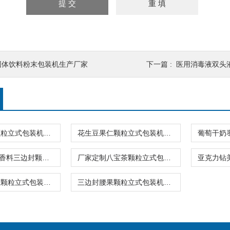
固体饮料粉末包装机生产厂家
下一篇 :
医用消毒液双头
全自动多头颗粒立式包装机树脂钻专用厂家
花生豆果仁颗粒立式包装机三边封背封都可做
5-8克\包香包香料三边封颗粒立式包装机品牌
厂家定制八宝茶颗粒立式包装机40-60克\包
振动给料拼豆颗粒立式包装机三边封厂家供应
三边封腰果颗粒立式包装机20-350克