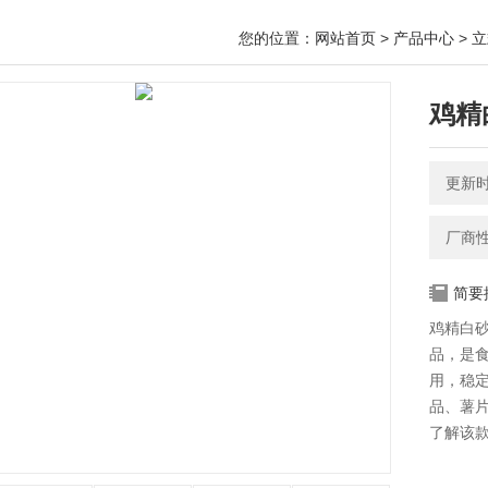
您的位置：
网站首页
>
产品中心
>
立
鸡精
更新时间
厂商
简要
鸡精白
品，是
用，稳
品、薯
了解该