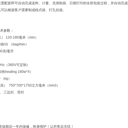
装置配套即可自动完成送料、计量、充填制袋、日期打印的全部包装过程，并自动完成
机可以根据客户需要制成枕式袋、打孔挂袋。
术参数：
 120-180毫米（mm）
袋/分 （bag/min）
00克/毫升
50Hz（380V可定制）
热heating 180w*4）
斤（kg）
高） 750*700*1750立方毫米（mm3）
、三边封、背封
质保期后一年内保修，终身维护！让您售后无忧！