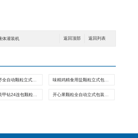
液体灌装机
返回顶部
返回列表
葡萄干奶枣全自动颗粒立式包装机300-800克
味精鸡精食用盐颗粒立式包装机25克三边封
亚克力钻美甲钻24连包颗粒立式包装机厂家
开心果颗粒全自动立式包装机制袋封口一体