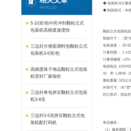
◆ 包装机与计量
ARTICLES
◆ 制袋形式：本
5-10克\包中药冲剂颗粒立式
包装机高精度速度快
颗粒立式包装机技
制袋尺寸：（宽*长）
包装速度 ： 20-60
三边封方便面调料包颗粒立式
计量范围 ： 1-15
包装机3-6克\包
计量准确度 : ±3%
电源电压 :220V
高精度珠子饰品颗粒立式包装
功 率: 1.8KW（加
机背封厂家报价
整机重量: 320公
外形尺寸:（长*宽*
三边封单包拼豆颗粒立式包装
封口形式：四边封
机3-8克
三边封3-5克拼豆颗粒立式包
装机配打码机
售后服务：
（1）服务期限：