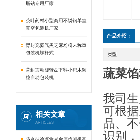
脂钻专用厂家
茶叶药材小型商用不锈钢单室
真空包装机厂家
产品介绍：
背封充氮气黑芝麻粉粉末称重
包装机螺杆式
类型
蔬菜馅
背封震动旋转盘下料小积木颗
粒自动包装机
我司生
可根据
相关文章
品、不
ARTICLES
识别，
防水型冷冻食品金属检测机高