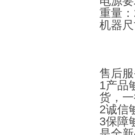
电源要求
重量：2
机器尺寸
售后服
1产品
货，一
2诚信
3保障
是全新