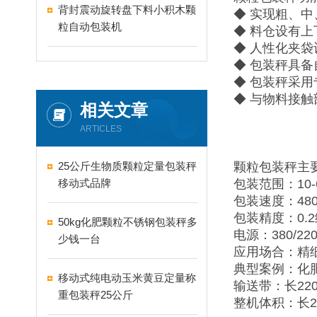
背封震动旋转盘下料小积木颗
◆ 实现粗、
粒自动包装机
◆ 料仓设有
◆ 人性化夹
◆ 包装秤具
◆ 包装秤采
◆ 与物料接
相关文章
ARTICLES
25公斤生物质颗粒定量包装秤
颗粒包装秤主
移动式品牌
包装范围：10-6
包装速度：480
包装精度：0.
50kg化肥颗粒不锈钢包装秤多
电源：380/220
少钱一台
应用场合：精
典型案例：化
移动式纯电动玉米黄豆定量称
输送带：长220
重包装秤25公斤
整机体积：长2