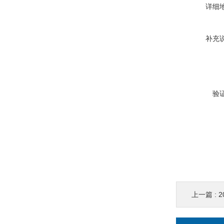
详细
补充
验
上一篇 :