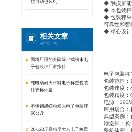
粒自动包装机
◆ 触摸屏
◆ 本包装
◆ 包装秤
可靠性和智
◆ 精心设
相关文章
ARTICLES
面粉厂用的升降除尘式粉末电
子包装秤厂家报价
电子包装秤
包装范围：10
纯电动耐火材料电子称重包装
包装速度：48
秤双称计量
包装精度：0
电源：380/2
不锈钢超细粉粉末电子包装秤
应用场合：
60公斤
典型案例：
输送带：长2
20-120斤高精度大米电子称重
整机体积：长