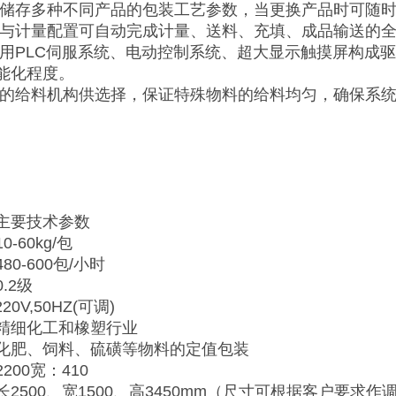
能储存多种不同产品的包装工艺参数，当更换产品时可随
秤与计量配置可自动完成计量、送料、充填、成品输送的
采用PLC伺服系统、电动控制系统、超大显示触摸屏构成
能化程度。
计的给料机构供选择，保证特殊物料的给料均匀，确保系
主要技术参数
-60kg/包
0-600包/小时
.2级
20V,50HZ(可调)
精细化工和橡塑行业
化肥、饲料、硫磺等物料的定值包装
200宽：410
2500、宽1500、高3450mm（尺寸可根据客户要求作