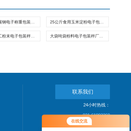
橡塑颗粒碳钢电子称重包装秤市场报价
25公斤食用玉米淀粉电子包装秤厂家现货
升降式化工粉末电子包装秤可定制防爆式 包装设备
大袋吨袋粉料电子包装秤厂家报价 包装设备
联系我们
24小时热线：
021-61993269
您好！欢迎前来咨询，很高兴为您
在线交流
服务，请问您要咨询什么问题呢？
公司地址：