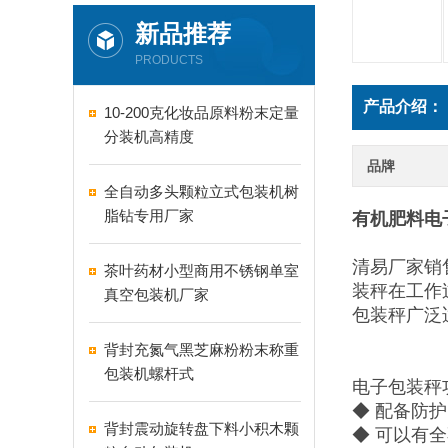
新品推荐
PRODUCTS
产品介绍：
10-200克化妆品原料粉末定量
分装机高精度
品牌
全自动多头颗粒立式包装机树
脂钻专用厂家
有机肥料电子
清易厂家销售
茶叶药材小型商用不锈钢单室
装秤在工作
真空包装机厂家
包装秤广泛
背封充氮气黑芝麻粉粉末称重
包装机螺杆式
电子包装秤
◆ 配备防
背封震动旋转盘下料小积木颗
◆ 可以有