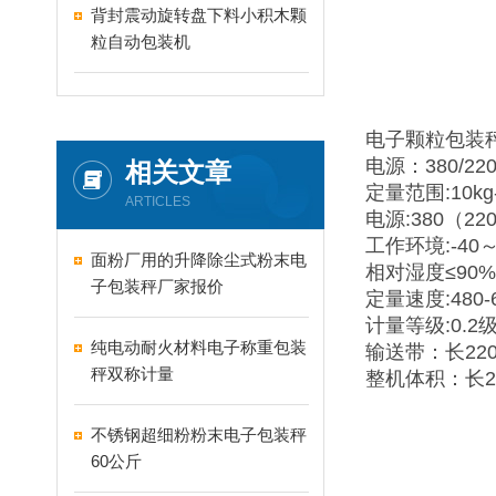
背封震动旋转盘下料小积木颗
粒自动包装机
电子颗粒包装
电源：380/220
相关文章
定量范围:10kg-
ARTICLES
电源:380（22
工作环境:-40
面粉厂用的升降除尘式粉末电
相对湿度≤90%
子包装秤厂家报价
定量速度:480-
计量等级:0.2
纯电动耐火材料电子称重包装
输送带：长220
秤双称计量
整机体积：长2
不锈钢超细粉粉末电子包装秤
60公斤