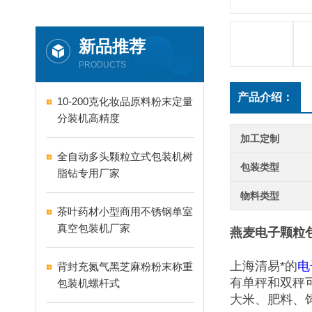
新品推荐
PRODUCTS
产品介绍：
10-200克化妆品原料粉末定量
分装机高精度
加工定制
全自动多头颗粒立式包装机树
包装类型
脂钻专用厂家
物料类型
茶叶药材小型商用不锈钢单室
真空包装机厂家
燕麦电子颗粒
上海清易*的
电
背封充氮气黑芝麻粉粉末称重
有单秤和双秤
包装机螺杆式
大米、肥料、