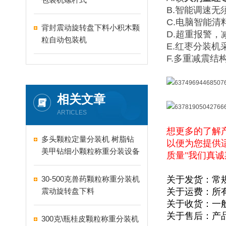
B.智能调速
C.电脑智能清
背封震动旋转盘下料小积木颗
D.超重报警，
粒自动包装机
E.红枣分装
F.多重减震结
相关文章
ARTICLES
想更多的了解
多头颗粒定量分装机 树脂钻
以便为您提供
美甲钻细小颗粒称重分装设备
质量"我们真
支持24-60头定制
30-500克兽药颗粒称重分装机
关于发货：常
震动旋转盘下料
关于运费：所
关于收货：一
关于售后：产
300克\瓶桂皮颗粒称重分装机