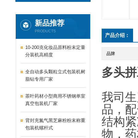
新品推荐
PRODUCTS
产品介绍：
10-200克化妆品原料粉末定量
品牌
分装机高精度
多头拼
全自动多头颗粒立式包装机树
脂钻专用厂家
我司生
茶叶药材小型商用不锈钢单室
真空包装机厂家
品，配
结构紧
背封充氮气黑芝麻粉粉末称重
包装机螺杆式
物，药