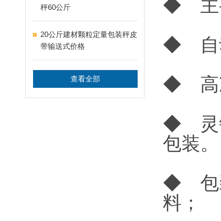
◆ 主
秤60公斤
20公斤建材颗粒定量包装秤皮
◆ 自
带输送式价格
◆ 高
查看全部
◆ 灵
包装。
◆ 包
料；