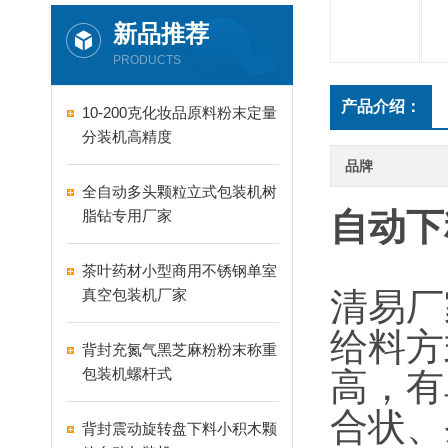
新品推荐
PRODUCTS
产品介绍：
10-200克化妆品原料粉末定量
分装机高精度
品牌
全自动多头颗粒立式包装机树
自动下
脂钻专用厂家
茶叶药材小型商用不锈钢单室
真空包装机厂家
清易厂
给料方
背封充氮气黑芝麻粉粉末称重
包装机螺杆式
高，有
合状、
背封震动旋转盘下料小积木颗