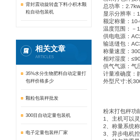
背封震动旋转盘下料小积木颗
总功率：2.7k
粒自动包装机
显示分辨率：1
额定称量：10-6
温度范围：－1
供电电源：AC22
输送缝包：AC38
相关文章
称量速度：300
ARTICLES
相对湿度：≤9
供气气源：气压：
35%水分生物肥料自动定量打
计量准确度：静态
包秤价格多少
外型尺寸:长300
颗粒包装秤批发
粉末打包秤功
300目自动定量包装机
1、主机可以
2、称量系统
电子定量包装秤厂家
3、异步电机