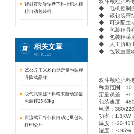
双斗颗粒肥料
背封震动旋转盘下料小积木颗
◆ 电机控制
粒自动包装机
◆ 该包装秤
◆ 可选配主
◆ 包装秤具
◆ 包装秤采
◆ 人工协助
相关文章
◆ 包装重量
ARTICLES
25公斤玉米粉自动定量包装秤
升降式品牌
双斗颗粒肥料
称重范围：10-6
脱气式螺旋下料粉末自动定量
定量误差：±0.
包装秤25-60kg
包装速度：480
电源：380/220
功率：1.8KW
自流式五谷杂粮自动定量包装
温度：-20-40
秤60公斤
湿度：＜95%