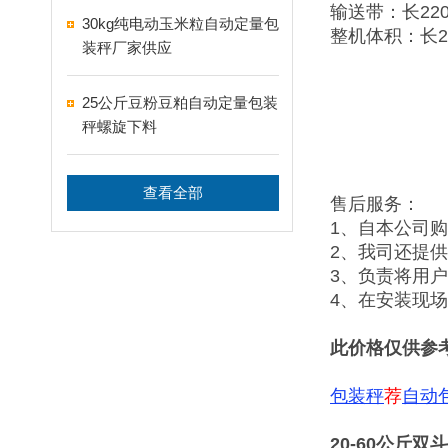
输送带：长220
30kg纯电动玉米粒自动定量包
整机体积：长2
装秤厂家供应
25公斤豆粉豆粕自动定量包装
秤螺旋下料
查看全部
售后服务：
1、自本公司
2、我司还提
3、负责将用
4、在安装现
此价格仅供参
包装秤
荐
自动
20-60公斤