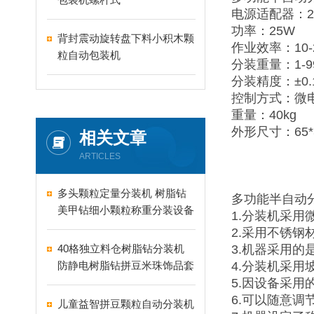
电源适配器：22
功率：25W
背封震动旋转盘下料小积木颗
作业效率：10-
粒自动包装机
分装重量：1-9
分装精度：±0.
控制方式：微
重量：40kg
外形尺寸：65*3
相关文章
ARTICLES
多头颗粒定量分装机 树脂钻
多功能半自动
美甲钻细小颗粒称重分装设备
1.分装机采
支持24-60头定制
2.采用不锈
40格独立料仓树脂钻分装机
3.机器采用
防静电树脂钻拼豆米珠饰品套
4.分装机采
盒分装设备
5.因设备采
6.可以随意调
儿童益智拼豆颗粒自动分装机