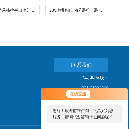
震动下料坚果核桃半自动分装机人工接料价格
28头树脂钻自动分装机（装盒机）厂家现货
联系我们
24小时热线：
021-61993269
您好！欢迎前来咨询，很高兴为您
在线交流
服务，请问您要咨询什么问题呢？
公司地址：
上海松江新桥镇新中街199弄24-26号
您好，看您停留很久了，是否找到
了需求产品，您可以直接在线与我
联系！