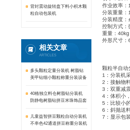
作业效率：10
背封震动旋转盘下料小积木颗
分装重量：1-
粒自动包装机
分装精度：±
控制方式：
重量：40kg
外形尺寸：65
相关文章
ARTICLES
颗粒半自动
多头颗粒定量分装机 树脂钻
1：分装机
美甲钻细小颗粒称重分装设备
2：接触物
支持24-60头定制
3：双重减
40格独立料仓树脂钻分装机
4：体积小
防静电树脂钻拼豆米珠饰品套
5：比较小
盒分装设备
6：斜抛送
儿童益智拼豆颗粒自动分装机
7：显示包
不串色42通道拼豆称重分装机