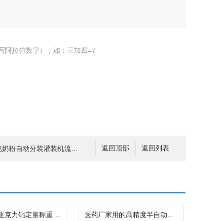
写阿拉伯数字），如：三加四=7
0克奶粉自动分装灌装机流水线
返回顶部
返回列表
24格拼豆亚克力钻定量称重分装机不漏料
医药厂家用的高精度半自动称重分装机规格