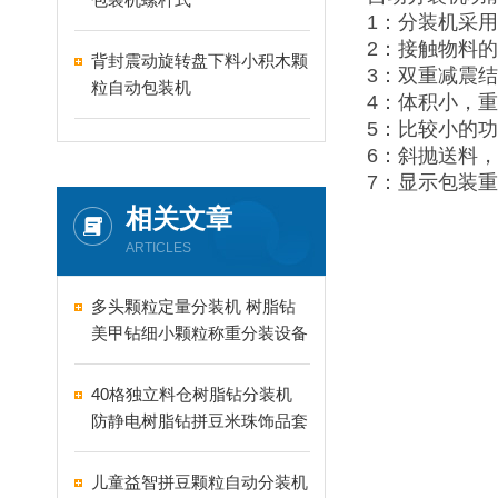
1：分装机采
2：接触物料
背封震动旋转盘下料小积木颗
3：双重减震
粒自动包装机
4：体积小，
5：比较小的
6：斜抛送料
7：显示包装
相关文章
ARTICLES
多头颗粒定量分装机 树脂钻
美甲钻细小颗粒称重分装设备
支持24-60头定制
40格独立料仓树脂钻分装机
防静电树脂钻拼豆米珠饰品套
盒分装设备
儿童益智拼豆颗粒自动分装机