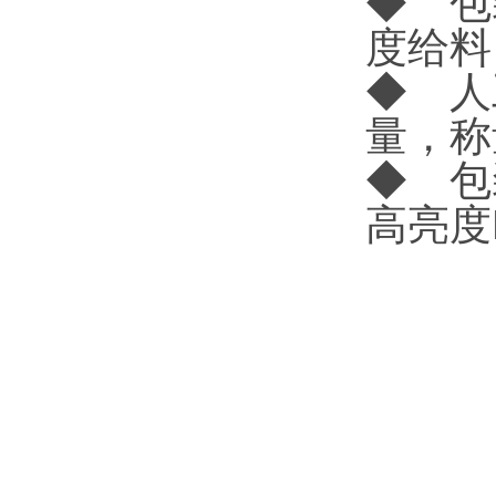
◆ 包
度给料
◆ 人
量，称
◆ 包
高亮度