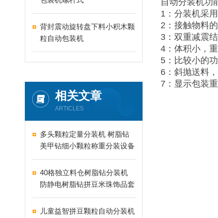
自动分装机功
1：分装机采
2：接触物料
背封震动旋转盘下料小积木颗
3：双重减震
粒自动包装机
4：体积小，
5：比较小的
6：斜抛送料
7：显示包装
相关文章
ARTICLES
多头颗粒定量分装机 树脂钻
美甲钻细小颗粒称重分装设备
支持24-60头定制
40格独立料仓树脂钻分装机
防静电树脂钻拼豆米珠饰品套
盒分装设备
儿童益智拼豆颗粒自动分装机