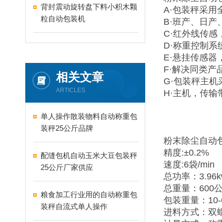
背封震动旋转盘下料小积木颗
A·包装秤采用
粒自动包装机
B·班产、日
C·红外线传
D·称重控制系
E·悬挂传感
F·解决同类
相关文章
G·包装秤主机
ARTICLES
H·主机，传
单人操作散装物料自动称重包
装秤25公斤品牌
粉末除尘自动
精度:±0.2%
配缝包机自动玉米大豆包装秤
速度:6袋/min
25公斤厂家供应
总功率：3.96
总重量：600
粮食加工行业用的自动称重包
包装重量：10-
装秤自流式单人操作
进料方式：双