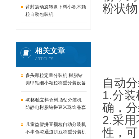
粉状物
背封震动旋转盘下料小积木颗
粒自动包装机
相关文章
ARTICLES
多头颗粒定量分装机 树脂钻
自动分
美甲钻细小颗粒称重分装设备
支持24-60头定制
1.分
40格独立料仓树脂钻分装机
确，分
防静电树脂钻拼豆米珠饰品套
盒分装设备
2.采
儿童益智拼豆颗粒自动分装机
性，可
不串色42通道拼豆称重分装机