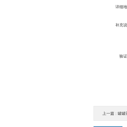
详细
补充
验
上一篇 :
罐罐