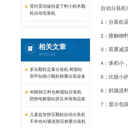
背封震动旋转盘下料小积木颗
自动分装机
粒自动包装机
1：分装机
2：接触物
相关文章
3：双重减
ARTICLES
4：体积小
多头颗粒定量分装机 树脂钻
美甲钻细小颗粒称重分装设备
5：比较小
支持24-60头定制
6：斜抛送
40格独立料仓树脂钻分装机
防静电树脂钻拼豆米珠饰品套
7：显示包
盒分装设备
儿童益智拼豆颗粒自动分装机
不串色42通道拼豆称重分装机