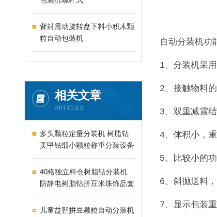
背封震动旋转盘下料小积木颗
粒自动包装机
自动分装机功
1、分装机采
2、接触物料
相关文章
ARTICLES
3、双重减震
多头颗粒定量分装机 树脂钻
4、体积小，
美甲钻细小颗粒称重分装设备
支持24-60头定制
5、比较小的
40格独立料仓树脂钻分装机
6、斜抛送料
防静电树脂钻拼豆米珠饰品套
盒分装设备
7、显示包装
儿童益智拼豆颗粒自动分装机